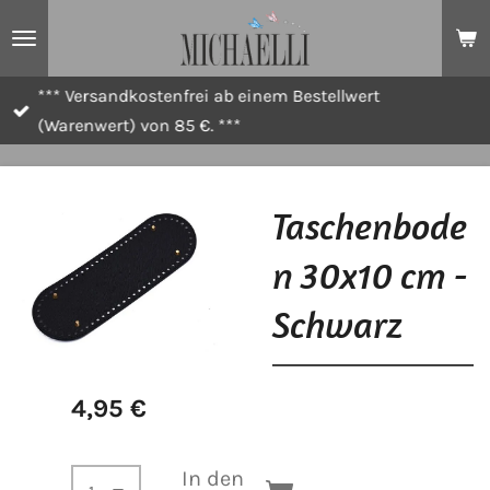
Zum
Hauptinhalt
springen
*** Versandkostenfrei ab einem Bestellwert
(Warenwert) von 85 €. ***
Taschenbode
n 30x10 cm -
Schwarz
4,95 €
In den